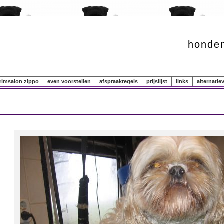
honden
rimsalon zippo
even voorstellen
afspraakregels
prijslijst
links
alternati