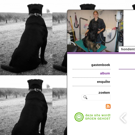
hondent
gastenboek
album
enquête
zoeken